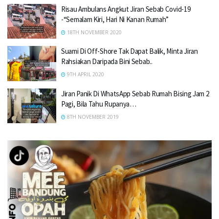
Risau Ambulans Angkut Jiran Sebab Covid-19
-“Semalam Kiri, Hari Ni Kanan Rumah”
18TH NOVEMBER 2020
Suami Di Off-Shore Tak Dapat Balik, Minta Jiran
Rahsiakan Daripada Bini Sebab..
9TH APRIL 2020
Jiran Panik Di WhatsApp Sebab Rumah Bising Jam 2
Pagi, Bila Tahu Rupanya…
8TH NOVEMBER 2019