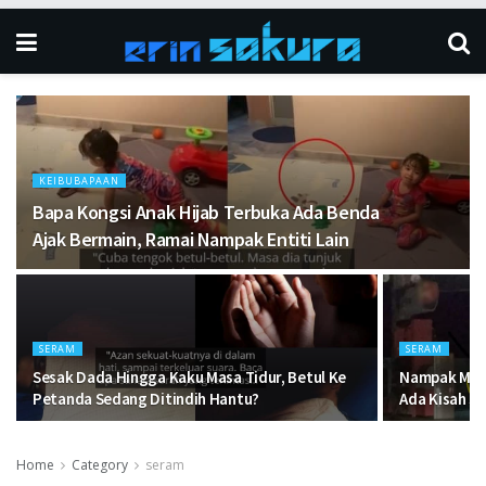
KEIBUBAPAAN
Bapa Kongsi Anak Hijab Terbuka Ada Benda
Ajak Bermain, Ramai Nampak Entiti Lain
SERAM
SERAM
Sesak Dada Hingga Kaku Masa Tidur, Betul Ke
Nampak Maca
Petanda Sedang Ditindih Hantu?
Ada Kisah Se
Home
Category
seram