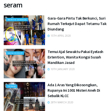
seram
Gara-Gara Pintu Tak Berkunci, Suri
BERITA SEMASA
Rumah Terkejut Dapat Tetamu Tak
Diundang
15TH APRIL 2020
Temui Ajal Sewaktu Pakai Eyelash
GAYA HIDUP
Extention, Wanita Kongsi Susah
Mandikan Jasad
10TH JANUARY 2020
Ada 1 Aras Yang Dikosongkan,
SERAM
Rupanya Ini 1001 Misteri Aneh Di
Sebalik KLCC
28TH MARCH 2020