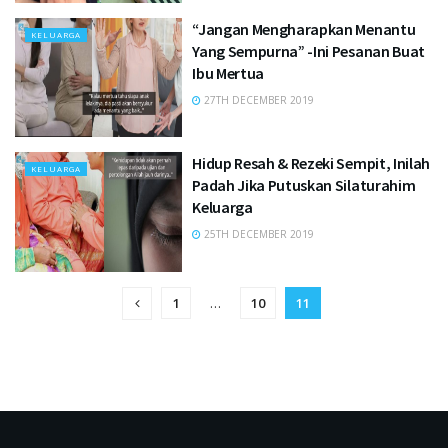
“Jangan Mengharapkan Menantu
KELUARGA
Yang Sempurna” -Ini Pesanan Buat
Ibu Mertua
27TH DECEMBER 2019
Hidup Resah & Rezeki Sempit, Inilah
KELUARGA
Padah Jika Putuskan Silaturahim
Keluarga
25TH DECEMBER 2019
1
…
10
11