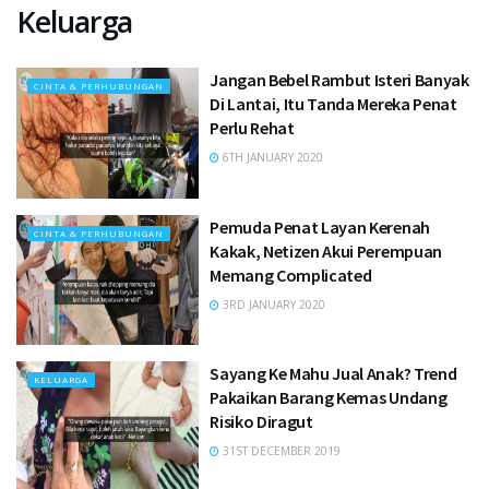
Keluarga
Jangan Bebel Rambut Isteri Banyak
CINTA & PERHUBUNGAN
Di Lantai, Itu Tanda Mereka Penat
Perlu Rehat
6TH JANUARY 2020
Pemuda Penat Layan Kerenah
CINTA & PERHUBUNGAN
Kakak, Netizen Akui Perempuan
Memang Complicated
3RD JANUARY 2020
Sayang Ke Mahu Jual Anak? Trend
KELUARGA
Pakaikan Barang Kemas Undang
Risiko Diragut
31ST DECEMBER 2019