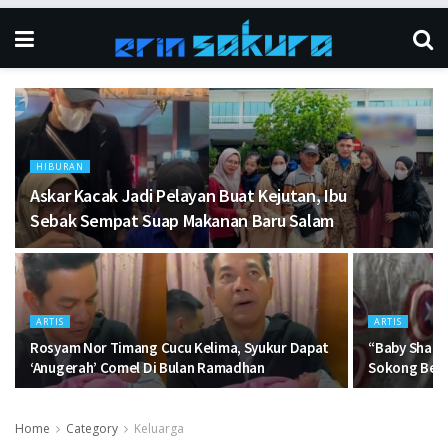
HIBURAN
Askar Kacak Jadi Pelayan Buat Kejutan, Ibu
Sebak Sempat Suap Makanan Baru Salam
ARTIS
ARTIS
Rosyam Nor Timang Cucu Kelima, Syukur Dapat
“Baby Shark 
‘Anugerah’ Comel Di Bulan Ramadhan
Sokong Beli
Home
Category
Keluarga