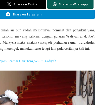
Share on Twitter
Share on Whatsapp
Share on Telegram
i tanah air pun sudah mempunyai peminat dan pengikut yang
tersohor ini yang terkenal dengan gelaran ‘Aafiyah anak ibu’.
 Malaysia maka anaknya menjadi perhatian ramai. Terdahulu,
ng merengek mahukan susu tetapi lain pula ceritanya kali ini.
am, Ramai Cair Tengok Siti Aafiyah