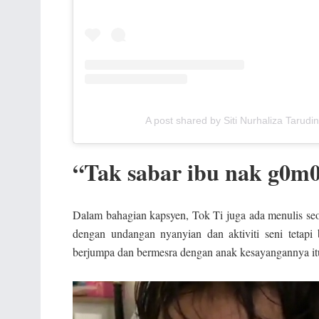
A post shared by Siti Nurhaliza Tarudi
“Tak sabar ibu nak g0m0
Dalam bahagian kapsyen, Tok Ti juga ada menulis seo
dengan undangan nyanyian dan aktiviti seni tetap
berjumpa dan bermesra dengan anak kesayangannya i