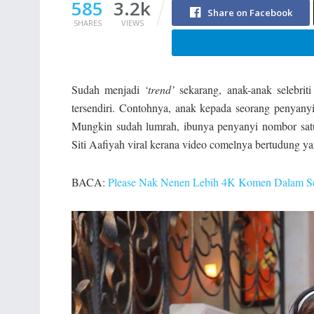
585
3.2k
Share on Facebook
SHARES
VIEWS
Sudah menjadi
‘trend’
sekarang, anak-anak selebrit
tersendiri. Contohnya, anak kepada seorang penyanyi 
Mungkin sudah lumrah, ibunya penyanyi nombor satu
Siti Aafiyah viral kerana video comelnya bertudung ya
BACA:
Please Nak Nenen Lebih 4K Komen Dalam Sej