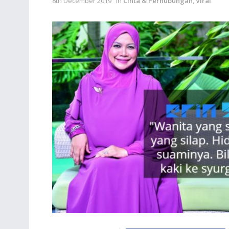
8th December 2019
in
Cinta & Perhubungan
,
Viral