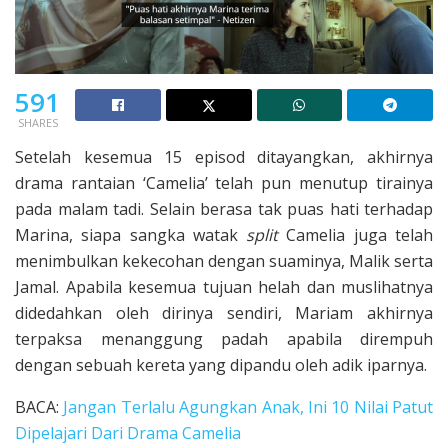
591
SHARES
Setelah kesemua 15 episod ditayangkan, akhirnya
drama rantaian ‘Camelia’ telah pun menutup tirainya
pada malam tadi. Selain berasa tak puas hati terhadap
Marina, siapa sangka watak
split
Camelia juga telah
menimbulkan kekecohan dengan suaminya, Malik serta
Jamal. Apabila kesemua tujuan helah dan muslihatnya
didedahkan oleh dirinya sendiri, Mariam akhirnya
terpaksa menanggung padah apabila dirempuh
dengan sebuah kereta yang dipandu oleh adik iparnya.
BACA:
Jangan Terlalu Agungkan Anak, Ini 10 Nilai Patut
Dipelajari Dari Drama Camelia