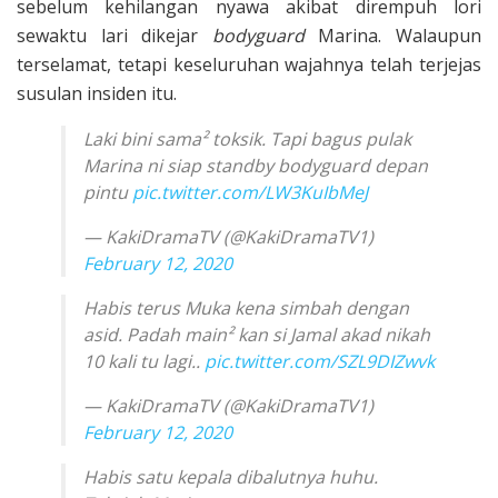
sebelum kehilangan nyawa akibat dirempuh lori
sewaktu lari dikejar
bodyguard
Marina. Walaupun
terselamat, tetapi keseluruhan wajahnya telah terjejas
susulan insiden itu.
Laki bini sama² toksik. Tapi bagus pulak
Marina ni siap standby bodyguard depan
pintu
pic.twitter.com/LW3KuIbMeJ
— KakiDramaTV (@KakiDramaTV1)
February 12, 2020
Habis terus Muka kena simbah dengan
asid. Padah main² kan si Jamal akad nikah
10 kali tu lagi..
pic.twitter.com/SZL9DIZwvk
— KakiDramaTV (@KakiDramaTV1)
February 12, 2020
Habis satu kepala dibalutnya huhu.