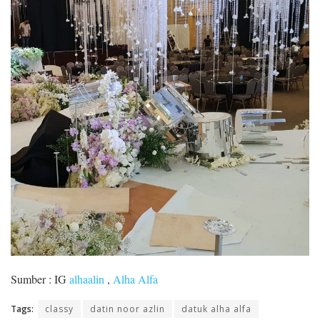
Sumber : IG
alhaalin
,
Alha Alfa
Tags:
classy
datin noor azlin
datuk alha alfa