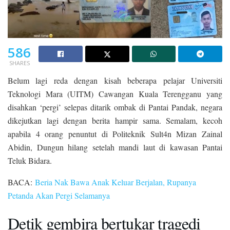
586
SHARES
Belum lagi reda dengan kisah beberapa pelajar Universiti
Teknologi Mara (UITM) Cawangan Kuala Terengganu yang
disahkan ‘pergi’ selepas ditarik ombak di Pantai Pandak, negara
dikejutkan lagi dengan berita hampir sama. Semalam, kecoh
apabila 4 orang penuntut di Politeknik Sult4n Mizan Zainal
Abidin, Dungun hilang setelah mandi laut di kawasan Pantai
Teluk Bidara.
BACA:
Beria Nak Bawa Anak Keluar Berjalan, Rupanya
Petanda Akan Pergi Selamanya
Detik gembira bertukar tragedi