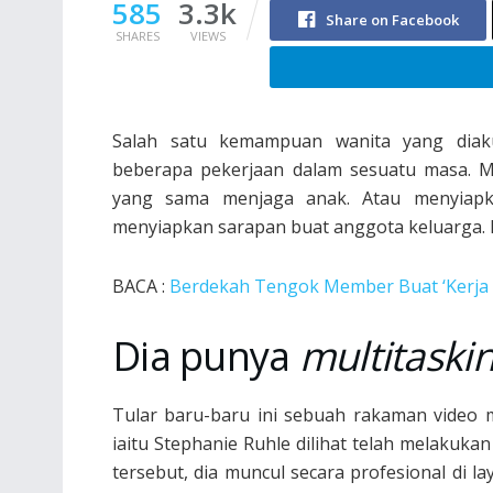
585
3.3k
Share on Facebook
SHARES
VIEWS
Salah satu kemampuan wanita yang dia
beberapa pekerjaan dalam sesuatu masa. M
yang sama menjaga anak. Atau menyiapk
menyiapkan sarapan buat anggota keluarga.
BACA :
Berdekah Tengok Member Buat ‘Kerja G
Dia punya
multitaski
Tular baru-baru ini sebuah rakaman video 
iaitu Stephanie Ruhle dilihat telah melakuka
tersebut, dia muncul secara profesional di