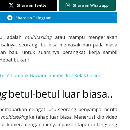
Share on Twitter
Share on Whatsapp
Share on Telegram
kui adalah
multitasking
atau mampu mengerjakan
isalnya, seorang ibu bisa memasak dan pada masa
an baju untuk suaminya berangkat kerja sambil
 Hebat bukan?
ila’ Tumbuk Bawang Sambil Ikut Kelas Online
ng
betul-betul luar biasa..
memaparkan gelagat lucu seorang penyampai berita
n
multitasking
ke tahap luar biasa. Menerusi klip video
 layar kamera dengan menyampaikan laporan langsung