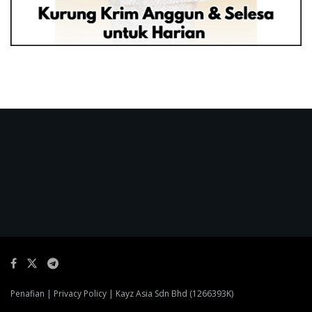
Penafian
|
Privacy Policy
| Kayz Asia Sdn Bhd (1266393K)