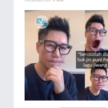
23rd January 2020
in
Viral