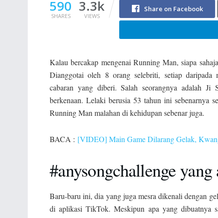
590
3.3k
Share on Facebook
SHARES
VIEWS
Kalau bercakap mengenai Running Man, siapa sahaj
Dianggotai oleh 8 orang selebriti, setiap daripad
cabaran yang diberi. Salah seorangnya adalah Ji 
berkenaan. Lelaki berusia 53 tahun ini sebenarnya 
Running Man malahan di kehidupan sebenar juga.
BACA :
[VIDEO] Main Game Dilarang Gelak, Kwang
#anysongchallenge yang a
Baru-baru ini, dia yang juga mesra dikenali dengan gel
di aplikasi TikTok. Meskipun apa yang dibuatnya 