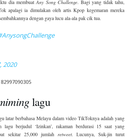
waktu dia membuat
Any Song Challenge
. Bagi yang tidak tahu,
kTok apalagi ia dimulakan oleh artis Kpop kegemaran mereka
embahkannya dengan gaya lucu ala-ala pak cik tua.
#AnysongChallenge
, 2020
7182997090305
miming
lagu
agu latar berbahasa Melayu dalam video TikToknya adalah yang
n lagu berjudul ‘Izinkan’, rakaman berdurasi 15 saat yang
at sekitar 25,000 jumlah
retweet
. Lucunya, Suk-jin turut