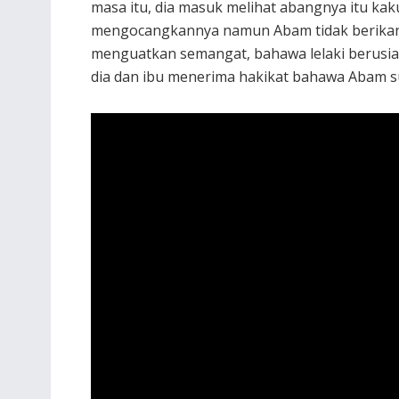
masa itu, dia masuk melihat abangnya itu kaku 
mengocangkannya namun Abam tidak berikan s
menguatkan semangat, bahawa lelaki berusia
dia dan ibu menerima hakikat bahawa Abam s