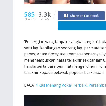
585
3.3k
Share on Facebook
SHARES
VIEWS
‘Pemergian yang tanpa disangka-sangka.’ Itu
satu lagi kehilangan seorang lagi permata sen
panas, Abam Bocey atau nama sebenarnya S
menghembuskan nafas terakhir sekitar jam 8.30
handai serta para peminat mengerumuni ru
terakhir kepada pelawak popular berkenaan.
BACA:
4 Kali Menang Vokal Terbaik, Persemba