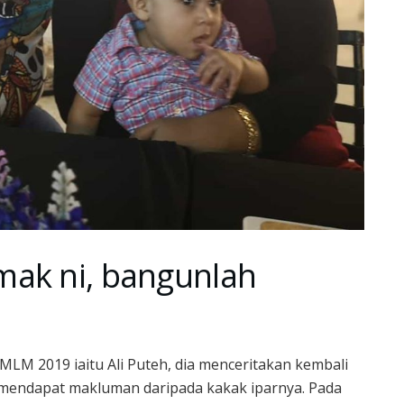
mak ni, bangunlah
LM 2019 iaitu Ali Puteh, dia menceritakan kembali
 mendapat makluman daripada kakak iparnya. Pada