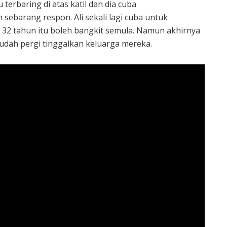
terbaring di atas katil dan dia cuba
ebarang respon. Ali sekali lagi cuba untuk
 32 tahun itu boleh bangkit semula. Namun akhirnya
udah pergi tinggalkan keluarga mereka.