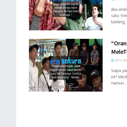
Jika and
satu 'tr
kadang, b
“Oran
MeleT
18TH SE
Siapa ya
ini? Mes
namun ..