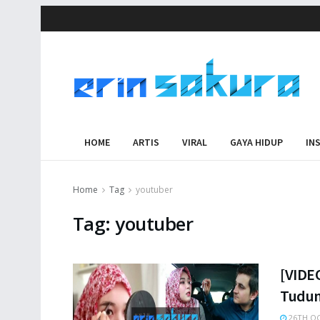
HOME
ARTIS
VIRAL
GAYA HIDUP
IN
Home
Tag
youtuber
Tag:
youtuber
[VIDE
Tudun
26TH OC