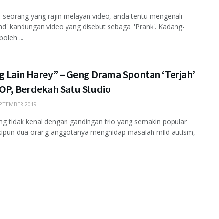
a seorang yang rajin melayan video, anda tentu mengenali
end' kandungan video yang disebut sebagai 'Prank'. Kadang-
oleh ...
g Lain Harey” – Geng Drama Spontan ‘Terjah’
OP, Berdekah Satu Studio
PTEMBER 2019
ng tidak kenal dengan gandingan trio yang semakin popular
kipun dua orang anggotanya menghidap masalah mild autism,
.