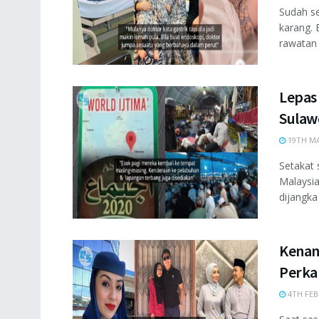
Sudah s
karang. 
rawatan t
Lepas
Sulawe
19TH MA
Setakat 
Malaysia
dijangka
Kenan
Perka
4TH FEB