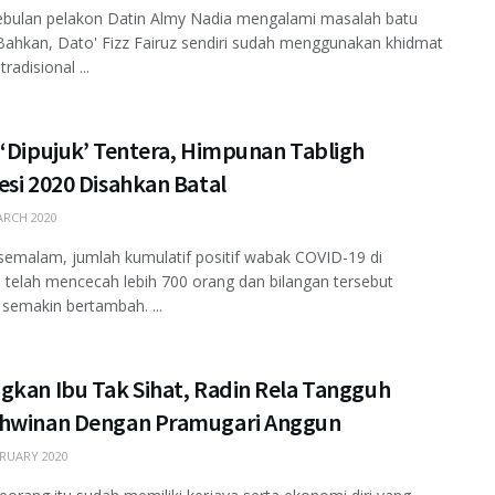
ebulan pelakon Datin Almy Nadia mengalami masalah batu
Bahkan, Dato' Fizz Fairuz sendiri sudah menggunakan khidmat
radisional ...
 ‘Dipujuk’ Tentera, Himpunan Tabligh
si 2020 Disahkan Batal
RCH 2020
semalam, jumlah kumulatif positif wabak COVID-19 di
 telah mencecah lebih 700 orang dan bilangan tersebut
 semakin bertambah. ...
gkan Ibu Tak Sihat, Radin Rela Tangguh
hwinan Dengan Pramugari Anggun
RUARY 2020