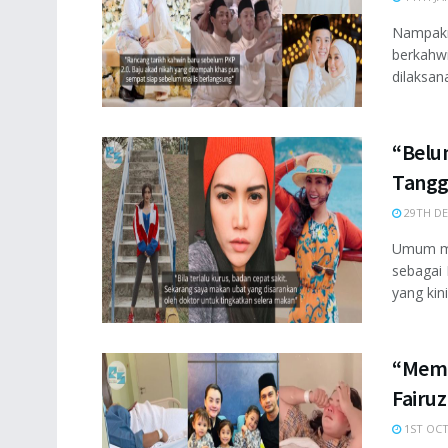
Nampakny
berkahwi
dilaksana
“Belu
Tangg
29TH DE
Umum men
sebagai
yang kin
“Mema
Fairuz
1ST OCT