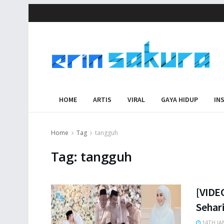
HOME
ARTIS
VIRAL
GAYA HIDUP
IN
Home
Tag
tangguh
Tag:
tangguh
[VIDEO
Sehar
14TH JA