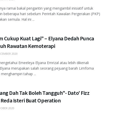
a ramai bakal pengantin yang mengambil inisiatif untuk
n beberapa hari sebelum Perintah Kawalan Pergerakan (PKP)
kan semula. Hal ini ...
m Cukup Kuat Lagi” – Elyana Dedah Punca
uh Rawatan Kemoterapi
CEMBER 2020
getahui Emeeleya Elyana Emrizal atau lebih dikenali
 Elyana merupakan salah seorang pejuang barah Limfoma
i menghampiri tahap ...
ng Dah Tak Boleh Tangguh”- Dato’ Fizz
 Reda Isteri Buat Operation
OBER 2020