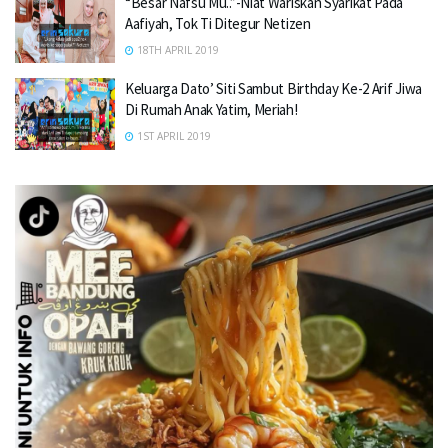
“Besar Nafsu Mu..”-Niat Wariskan Syarikat Pada
Aafiyah, Tok Ti Ditegur Netizen
18TH APRIL 2019
Keluarga Dato’ Siti Sambut Birthday Ke-2 Arif Jiwa
Di Rumah Anak Yatim, Meriah!
1ST APRIL 2019