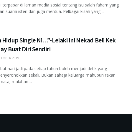
li terpapar di laman media sosial tentang isu salah faham yang
an suami isteri dan juga mentua. Pelbagai kisah yang ...
 Hidup Single Ni…”-Lelaki Ini Nekad Beli Kek
ay Buat Diri Sendiri
TOBER 2019
t hari jadi pada setiap tahun boleh menjadi detik yang
enyeronokkan sekali. Bukan sahaja keluarga mahupun rakan
ata, malahan ...