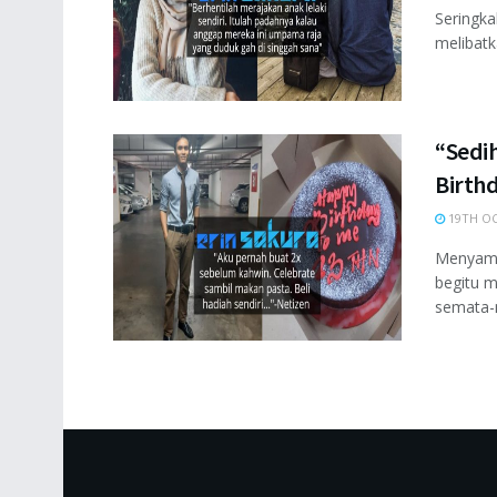
Seringka
melibatk
“Sedih
Birthd
19TH OC
Menyambu
begitu m
semata-m