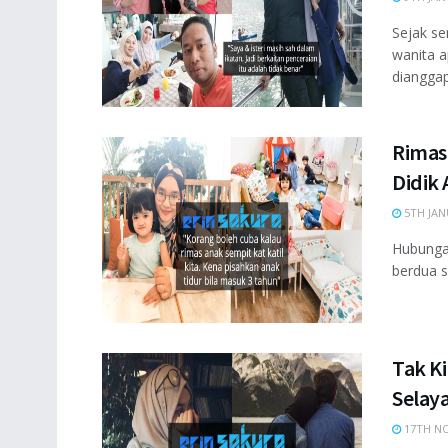
Sejak se
wanita a
dianggap
Rimas
Didik 
5TH JAN
Hubunga
berdua su
Tak K
Selaya
17TH NO