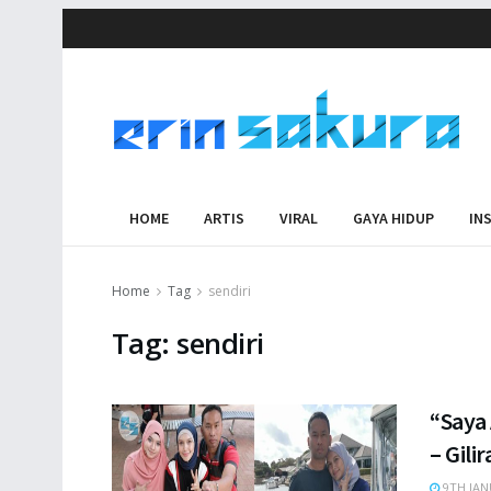
HOME
ARTIS
VIRAL
GAYA HIDUP
IN
Home
Tag
sendiri
Tag:
sendiri
“Saya 
– Gili
9TH JAN