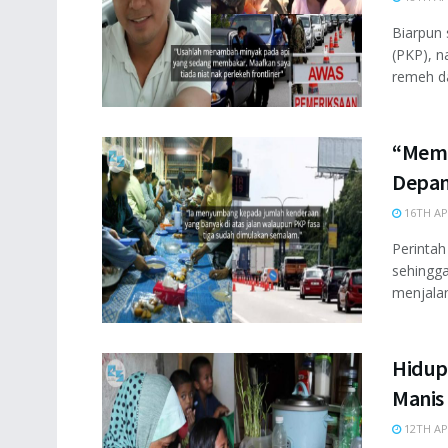
Biarpun 
(PKP), 
remeh da
“Mema
Depan
16TH AP
Perintah
sehingga
menjalan
Hidup
Manis
12TH AP