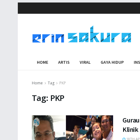
HOME
ARTIS
VIRAL
GAYA HIDUP
IN
Home
Tag
PKP
Tag:
PKP
Gurau 
Klinik
18TH AP