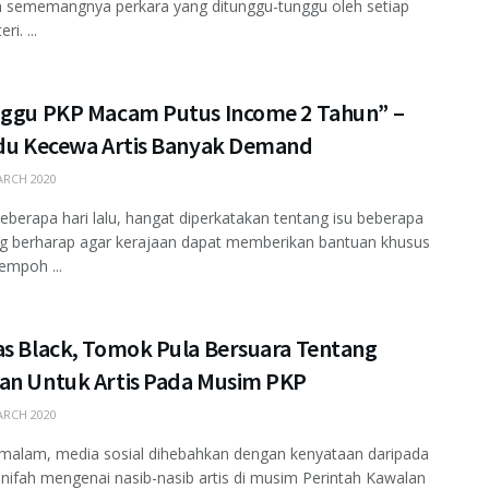
n sememangnya perkara yang ditunggu-tunggu oleh setiap
ri. ...
nggu PKP Macam Putus Income 2 Tahun” –
idu Kecewa Artis Banyak Demand
RCH 2020
beberapa hari lalu, hangat diperkatakan tentang isu beberapa
ng berharap agar kerajaan dapat memberikan bantuan khusus
empoh ...
as Black, Tomok Pula Bersuara Tentang
an Untuk Artis Pada Musim PKP
RCH 2020
emalam, media sosial dihebahkan dengan kenyataan daripada
nifah mengenai nasib-nasib artis di musim Perintah Kawalan