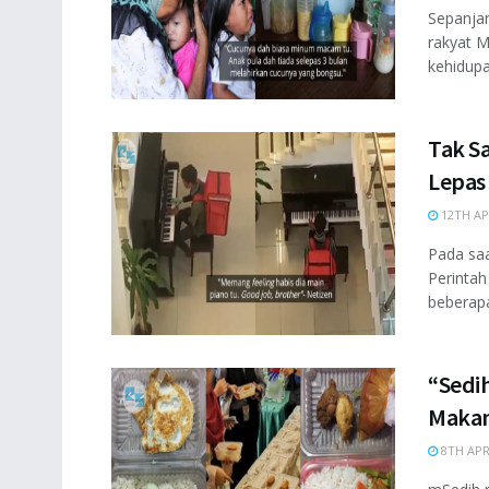
Sepanjan
rakyat M
kehidupa
Tak S
Lepas
12TH AP
Pada sa
Perintah
beberapa 
“Sedi
Makan
8TH APR