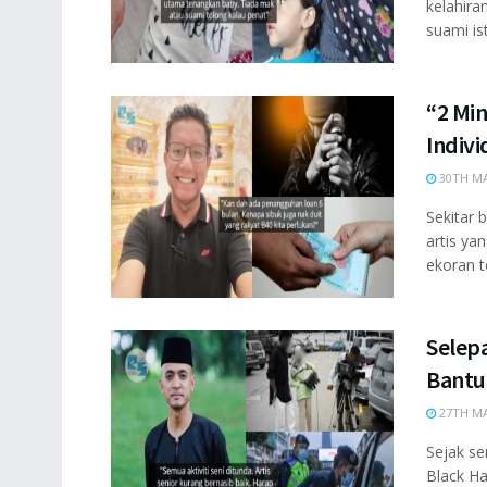
kelahira
suami iste
“2 Mi
Indiv
30TH MA
Sekitar 
artis ya
ekoran t
Selep
Bantu
27TH MA
Sejak s
Black Ha