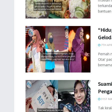
mSedih 
terkanda
bantuan 
“Hidup
Gelod
7TH APR
Pernah m
Otai' pa
bernama 
Suami
Penga
31ST MA
Tak kira