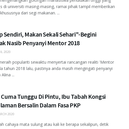
mengenangkan golongan mahasiswa pendidikan tinggi yang
s di universiti masing-masing, ramai pihak tampil memberikan
khususnya dari segi makanan. ...
 Sendiri, Makan Sekali Sehari”-Begini
ak Nasib Penyanyi Mentor 2018
IL 2020
eraih populariti sewaktu menyertai rancangan realiti 'Mentor
da tahun 2018 lalu, pastinya anda masih mengingati penyanyi
Alina ...
 Cuma Tunggu Di Pintu, Ibu Tabah Kongsi
laman Bersalin Dalam Fasa PKP
RCH 2020
lah cahaya mata sulung atau kali ke berapa sekalipun, detik