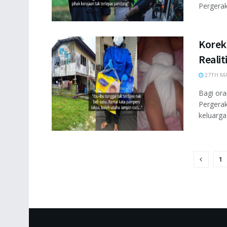
Pergeraka
Korek 
Realit
27TH MA
Bagi or
Pergera
keluarga
1