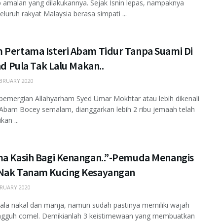
 amalan yang dilakukannya. Sejak Isnin lepas, nampaknya
eluruh rakyat Malaysia berasa simpati ...
 Pertama Isteri Abam Tidur Tanpa Suami Di
Fad Pula Tak Lalu Makan..
BRUARY 2020
pemergian Allahyarham Syed Umar Mokhtar atau lebih dikenali
Abam Bocey semalam, dianggarkan lebih 2 ribu jemaah telah
an ...
ma Kasih Bagi Kenangan..”-Pemuda Menangis
Nak Tanam Kucing Kesayangan
RUARY 2020
la nakal dan manja, namun sudah pastinya memiliki wajah
ngguh comel. Demikianlah 3 keistimewaan yang membuatkan