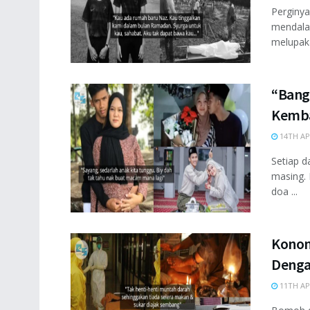
Perginya
mendalam
melupaka
“Bang
Kemba
14TH AP
Setiap d
masing. 
doa ...
Konon
Denga
11TH AP