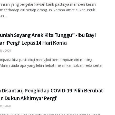
 insan yang bergelar kawan karib pastinya memberi kesan
 terhadap diri setiap orang. Ini kerana amat sukar untuk
n ...
unlah Sayang Anak Kita Tunggu” -Ibu Bayi
r ‘Pergi’ Lepas 14 Hari Koma
RIL 2020
aripada kita pasti diuji mengikut kemampuan diri masing-
Malah tiada apa yang lebih hebat melainkan sabar, reda serta
 Disantau, Penghidap COVID-19 Pilih Berubat
n Dukun Akhirnya ‘Pergi’
RIL 2020