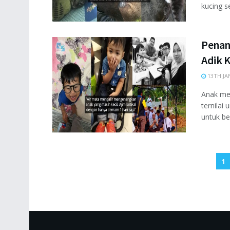
kucing ser
Penan
Adik 
13TH JA
Anak mer
ternilai
untuk be
1