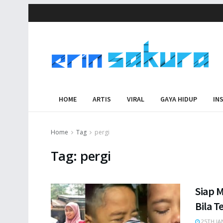
HOME
ARTIS
VIRAL
GAYA HIDUP
IN
Home
Tag
pergi
Tag:
pergi
Siap M
Bila T
25TH JA