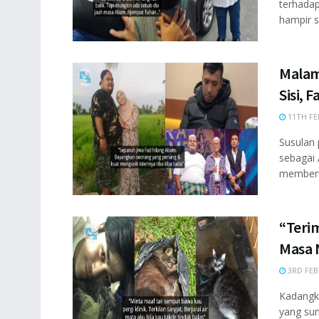
terhadap
hampir s
Malam
Sisi, 
11TH FE
Susulan 
sebagai 
memberik
“Teri
Masa 
3RD FEB
Kadangka
yang su