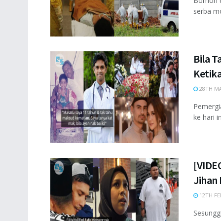
Bomoh d
serba mo
Bila T
Ketika
28TH MA
Pemergia
ke hari i
[VIDE
Jihan
12TH FE
Sesungg