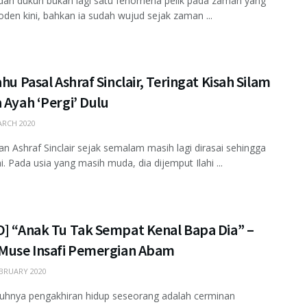
an dukun bukan lagi satu fenomena pelik pada zaman yang
den kini, bahkan ia sudah wujud sejak zaman ...
ahu Pasal Ashraf Sinclair, Teringat Kisah Silam
 Ayah ‘Pergi’ Dulu
RCH 2020
n Ashraf Sinclair sejak semalam masih lagi dirasai sehingga
ni. Pada usia yang masih muda, dia dijemput Ilahi ...
O] “Anak Tu Tak Sempat Kenal Bapa Dia” –
 Muse Insafi Pemergian Abam
BRUARY 2020
uhnya pengakhiran hidup seseorang adalah cerminan