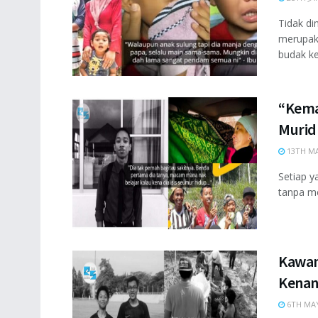
Tidak di
merupaka
budak keci
“Kema
Murid 
13TH MA
Setiap y
tanpa me
Kawan
Kenan
6TH MAY