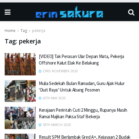
Home
Tag
pekerja
Tag:
pekerja
[VIDEO] Tak Perasan Ular Depan Mata, Pekerja
Offshore Kalut Elak Ke Belakang
23RD NOVEMBER 2020
Mulia Sedekah Bulan Ramadan, Guru Ajak Hulur
‘Duit Raya’ Untuk Abang Posmen
20TH MAY 2020
Kerajaan Perintah Cuti 2 Minggu, Rupanya Masih
Ramai Majikan Paksa Staf Bekerja
18TH MARCH 2020
Result SPM Berlambak Gred A+, Kejayaan 2 Budak