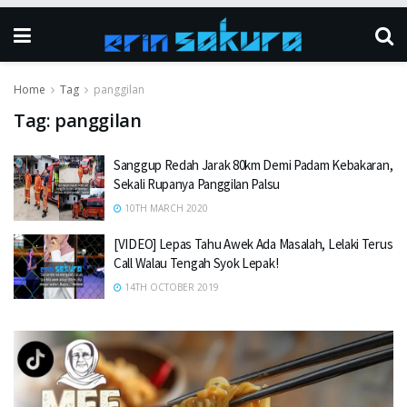
Home
Tag
panggilan
Tag:
panggilan
Sanggup Redah Jarak 80km Demi Padam Kebakaran,
Sekali Rupanya Panggilan Palsu
10TH MARCH 2020
[VIDEO] Lepas Tahu Awek Ada Masalah, Lelaki Terus
Call Walau Tengah Syok Lepak!
14TH OCTOBER 2019