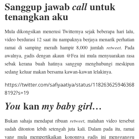
Sanggup jawab
untuk
call
tenangkan aku
Mula dikongsikan menerusi Twitternya sejak beberapa hari lalu,
video berdurasi 12 saat itu nampaknya berjaya menarik perhatian
ramai di samping meraih hampir 8,000 jumlah
retweet
. Pada
awalnya, gadis dengan akaun @Fea ini mula menyuarakan rasa
sebak kerana buah hatinya sanggup menghubungi meskipun
sedang keluar makan bersama kawan-kawan lelakinya.
https://twitter.com/safiyaatiya/status/118263625946368
8192?s=19
kan
You
my baby girl…
Bukan sahaja mendapat ribuan
retweet
, malahan video tersebut
sudah ditonton lebih setengah juta kali. Dalam pada itu, ramai
yang mula mempertikaikan kononnya gadis ini mengganggu