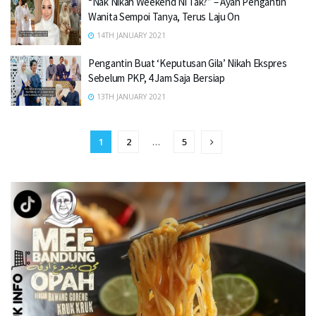
“Nak Nikah Weekend Ni Tak?” – Ayah Pengantin
Wanita Sempoi Tanya, Terus Laju On
14TH JANUARY 2021
Pengantin Buat ‘Keputusan Gila’ Nikah Ekspres
Sebelum PKP, 4 Jam Saja Bersiap
13TH JANUARY 2021
1
2
…
5