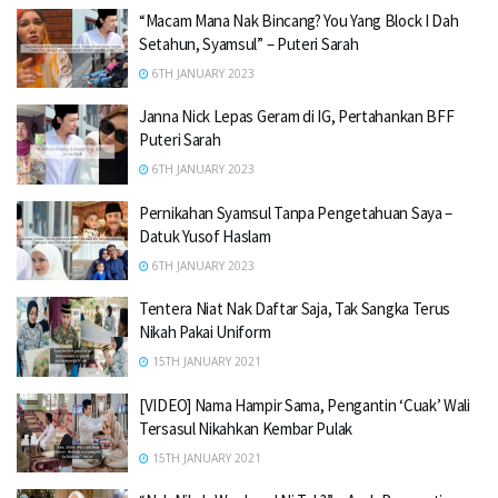
“Macam Mana Nak Bincang? You Yang Block I Dah
Setahun, Syamsul” – Puteri Sarah
6TH JANUARY 2023
Janna Nick Lepas Geram di IG, Pertahankan BFF
Puteri Sarah
6TH JANUARY 2023
Pernikahan Syamsul Tanpa Pengetahuan Saya –
Datuk Yusof Haslam
6TH JANUARY 2023
Tentera Niat Nak Daftar Saja, Tak Sangka Terus
Nikah Pakai Uniform
15TH JANUARY 2021
[VIDEO] Nama Hampir Sama, Pengantin ‘Cuak’ Wali
Tersasul Nikahkan Kembar Pulak
15TH JANUARY 2021