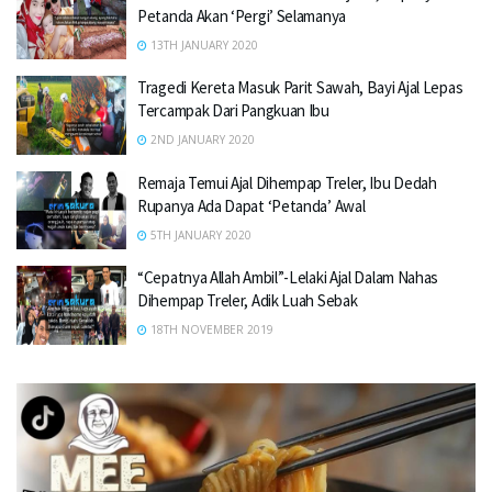
Petanda Akan ‘Pergi’ Selamanya
13TH JANUARY 2020
Tragedi Kereta Masuk Parit Sawah, Bayi Ajal Lepas
Tercampak Dari Pangkuan Ibu
2ND JANUARY 2020
Remaja Temui Ajal Dihempap Treler, Ibu Dedah
Rupanya Ada Dapat ‘Petanda’ Awal
5TH JANUARY 2020
“Cepatnya Allah Ambil”-Lelaki Ajal Dalam Nahas
Dihempap Treler, Adik Luah Sebak
18TH NOVEMBER 2019