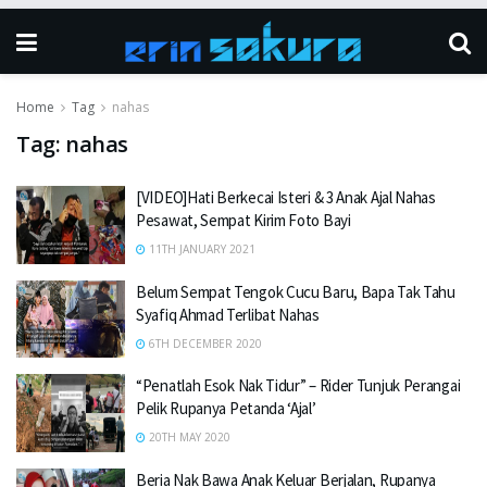
Home
Tag
nahas
Tag:
nahas
[VIDEO]Hati Berkecai Isteri & 3 Anak Ajal Nahas
Pesawat, Sempat Kirim Foto Bayi
11TH JANUARY 2021
Belum Sempat Tengok Cucu Baru, Bapa Tak Tahu
Syafiq Ahmad Terlibat Nahas
6TH DECEMBER 2020
“Penatlah Esok Nak Tidur” – Rider Tunjuk Perangai
Pelik Rupanya Petanda ‘Ajal’
20TH MAY 2020
Beria Nak Bawa Anak Keluar Berjalan, Rupanya