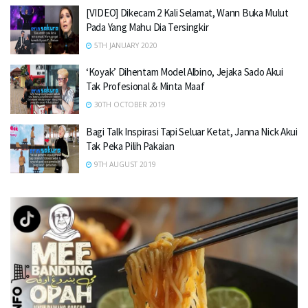
[VIDEO] Dikecam 2 Kali Selamat, Wann Buka Mulut
Pada Yang Mahu Dia Tersingkir
5TH JANUARY 2020
‘Koyak’ Dihentam Model Albino, Jejaka Sado Akui
Tak Profesional & Minta Maaf
30TH OCTOBER 2019
Bagi Talk Inspirasi Tapi Seluar Ketat, Janna Nick Akui
Tak Peka Pilih Pakaian
9TH AUGUST 2019