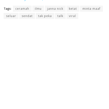
Tags:
ceramah
ilmu
janna nick
ketat
minta maaf
seluar
sendat
tak peka
talk
viral