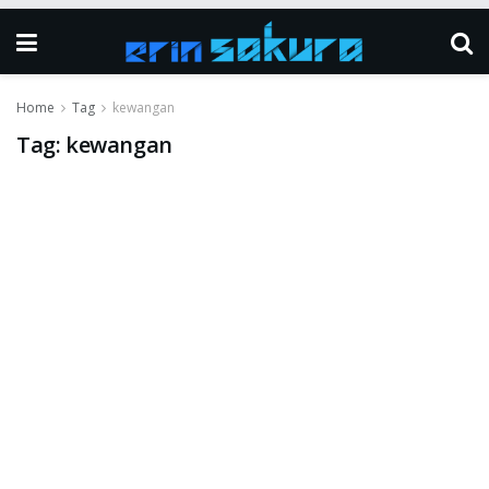
Home
Tag
kewangan
Tag:
kewangan