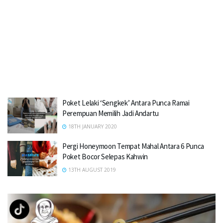
Poket Lelaki ‘Sengkek’ Antara Punca Ramai
Perempuan Memilih Jadi Andartu
18TH JANUARY 2020
Pergi Honeymoon Tempat Mahal Antara 6 Punca
Poket Bocor Selepas Kahwin
13TH AUGUST 2019