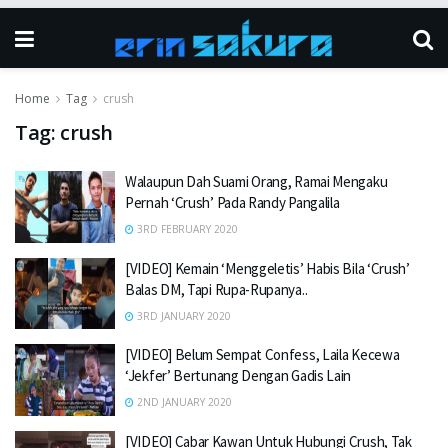
Home
Tag
crush
Tag:
crush
Walaupun Dah Suami Orang, Ramai Mengaku
Pernah ‘Crush’ Pada Randy Pangalila
3RD FEBRUARY 2020
[VIDEO] Kemain ‘Menggeletis’ Habis Bila ‘Crush’
Balas DM, Tapi Rupa-Rupanya..
3RD JANUARY 2020
[VIDEO] Belum Sempat Confess, Laila Kecewa
‘Jekfer’ Bertunang Dengan Gadis Lain
2ND JANUARY 2020
[VIDEO] Cabar Kawan Untuk Hubungi Crush, Tak