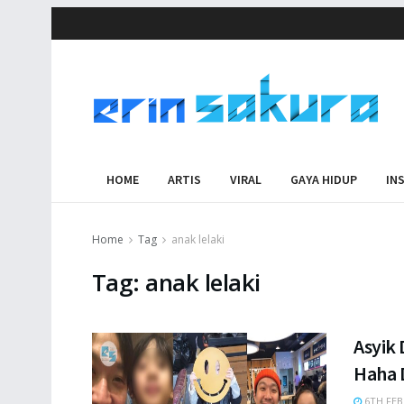
HOME
ARTIS
VIRAL
GAYA HIDUP
IN
Home
Tag
anak lelaki
Tag:
anak lelaki
Asyik
Haha 
6TH FEB