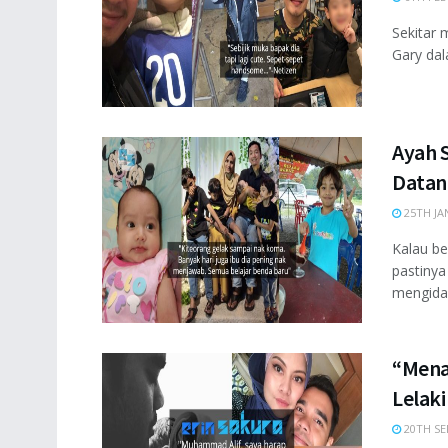
Sekitar 
Gary dal
Ayah S
Datan
25TH JA
Kalau be
pastinya
mengidam
“Mena
Lelaki
20TH SE