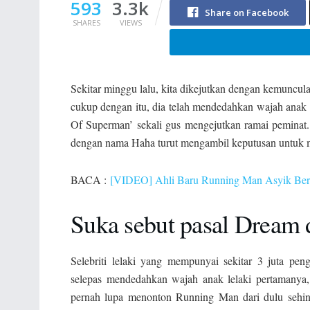
593
3.3k
Share on Facebook
SHARES
VIEWS
Sekitar minggu lalu, kita dikejutkan dengan kemuncu
cukup dengan itu, dia telah mendedahkan wajah anak s
Of Superman’ sekali gus mengejutkan ramai peminat
dengan nama Haha turut mengambil keputusan untuk 
BACA :
[VIDEO] Ahli Baru Running Man Asyik Bert
Suka sebut pasal Dream
Selebriti lelaki yang mempunyai sekitar 3 juta pen
selepas mendedahkan wajah anak lelaki pertamanya
pernah lupa menonton Running Man dari dulu sehing