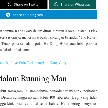
Share on Twitter
Share on Whatsapp
Share on Telegram
lan semula Kang Gary dalam dunia hiburan Korea Selatan. Tidak
erta isterinya menerusi sebuah rancangan berjudul ‘The Return
. Tetapi pada semalam pula, Ha Dong Hoon atau lebih popular
melakukan hal sama.
ekak, Jihyo Pula Terkenangkan Kang Gary
 dalam Running Man
gikut Instagram itu nampaknya benar-benar menarik perhatian
, Dream sehingga meraih lebih 400 ribu
like
. Bagi yang tidak
ga kini, pastinya ramai sedar bahasa Haha sering menyebut-