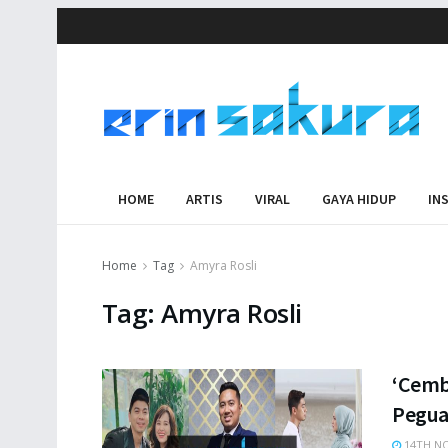
HOME
ARTIS
VIRAL
GAYA HIDUP
IN
Home
Tag
Amyra Rosli
Tag:
Amyra Rosli
‘Cemb
Pegua
14TH NO