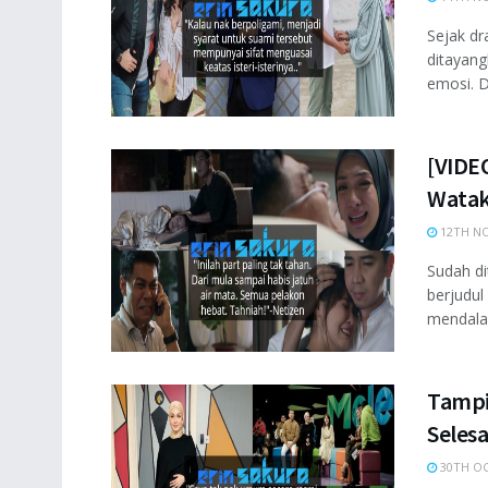
Sejak d
ditayan
emosi. D
[VIDE
Watak
12TH NO
Sudah d
berjudu
mendalam
Tampi
Selesa
30TH OC