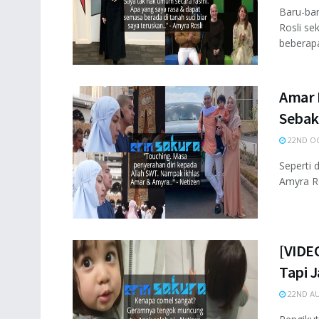
Baru-bar
Rosli s
beberapa
Amar 
Sebak
22ND OC
Seperti 
Amyra Ro
[VIDEO
Tapi 
22ND AU