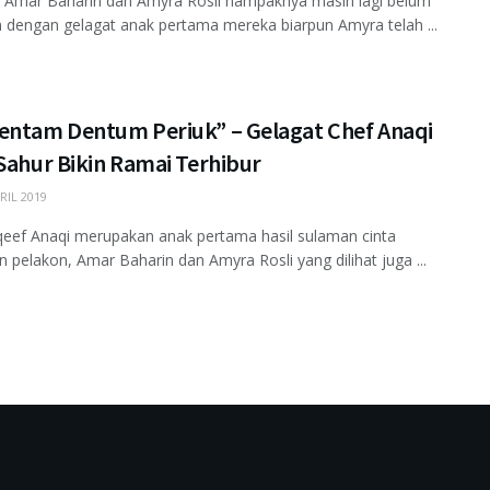
t Amar Baharin dan Amyra Rosli nampaknya masih lagi belum
dengan gelagat anak pertama mereka biarpun Amyra telah ...
entam Dentum Periuk” – Gelagat Chef Anaqi
Sahur Bikin Ramai Terhibur
RIL 2019
 Aqeef Anaqi merupakan anak pertama hasil sulaman cinta
 pelakon, Amar Baharin dan Amyra Rosli yang dilihat juga ...