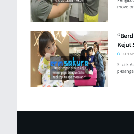
Pengiku
move on 
“Berd
Kejut 
14TH AP
Si cilik
p4sangan