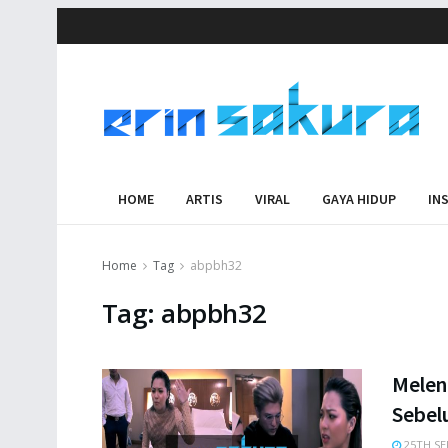
HOME
ARTIS
VIRAL
GAYA HIDUP
IN
Home
Tag
abpbh32
Tag:
abpbh32
Melen
Sebel
25TH SE