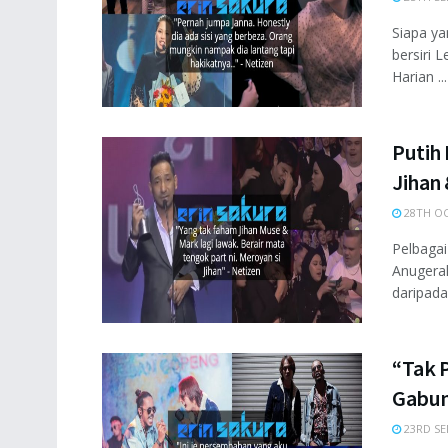
Siapa ya
bersiri 
Harian ...
Putih 
Jihan
28TH OC
Pelbagai
Anugerah
daripada
“Tak 
Gabun
23RD SE