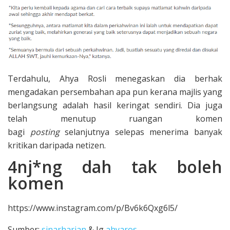
Terdahulu, Ahya Rosli menegaskan dia berhak
mengadakan persembahan apa pun kerana majlis yang
berlangsung adalah hasil keringat sendiri. Dia juga
telah menutup ruangan komen
bagi
posting
selanjutnya selepas menerima banyak
kritikan daripada netizen.
4nj*ng dah tak boleh
komen
https://www.instagram.com/p/Bv6k6Qxg6l5/
Sumber:
sinarharian
& Ig
ahyaros