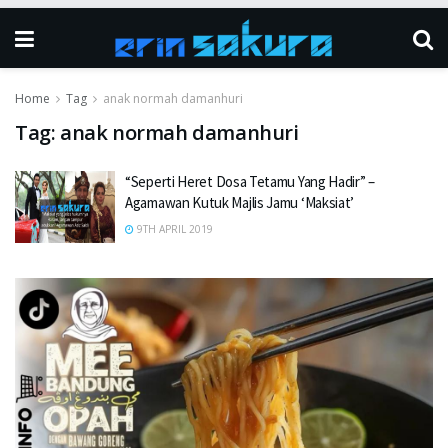
Home
Tag
anak normah damanhuri
Tag:
anak normah damanhuri
“Seperti Heret Dosa Tetamu Yang Hadir” –
Agamawan Kutuk Majlis Jamu ‘Maksiat’
9TH APRIL 2019