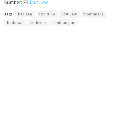
Sumber: FB
Ebit Lew
Tags:
barisan
covid 19
Ebit Lew
frontliners
hadapan
sedekah
sumbangan