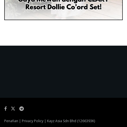
Penafian
|
Privacy Policy
| Kayz Asia Sdn Bhd (1266393K)