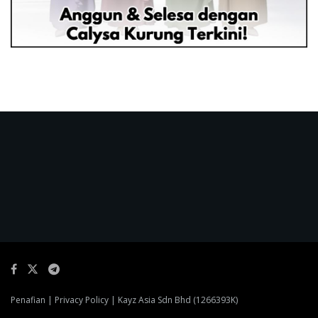
Penafian
|
Privacy Policy
| Kayz Asia Sdn Bhd (1266393K)