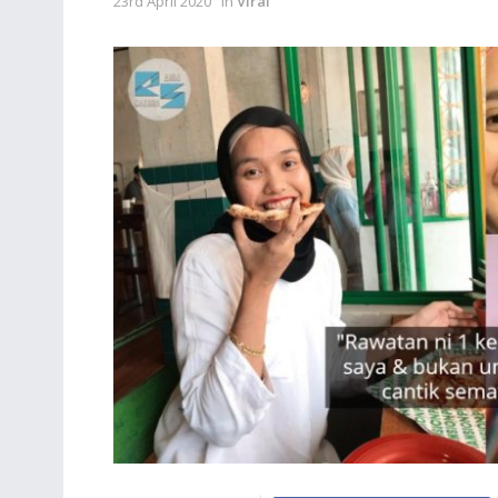
23rd April 2020
in
Viral