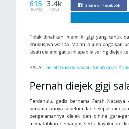
615
3.4k
Share on Facebook
SHARES
VIEWS
Tidak dinafikan, memiliki gigi yang cantik
khususnya wanita. Malah ia juga bagaikan 
kisah dialami gadis ini apabila sering diejek
BACA :
Disisih Guru & Kawan, Kisah Anak-Ana
Pernah diejek gigi sala
Terdahulu, gadis bernama Farah Natasya
penampilannya sebelum dan selepas menjalani
pengalamannya diejek dan dihina gara-gar
mematahkan semangat serta kayakinan diri