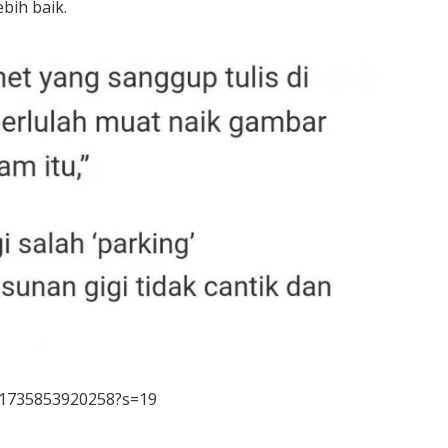
bih baik.
741735853920258?s=19