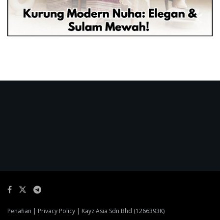
Penafian
|
Privacy Policy
| Kayz Asia Sdn Bhd (1266393K)