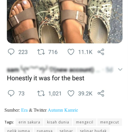
Sumber:
Era
& Twitter
Autumn Kamrie
Tags:
erin sakura
kisah dunia
mengecil
mengecut
pelik jumpa
rupanya
selipar
selipar budak