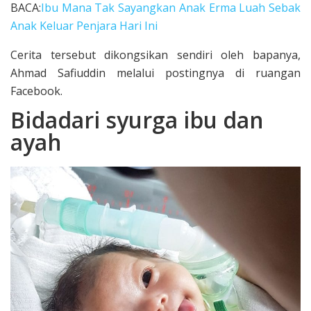
BACA:
Ibu Mana Tak Sayangkan Anak Erma Luah Sebak
Anak Keluar Penjara Hari Ini
Cerita tersebut dikongsikan sendiri oleh bapanya,
Ahmad Safiuddin melalui postingnya di ruangan
Facebook.
Bidadari syurga ibu dan
ayah