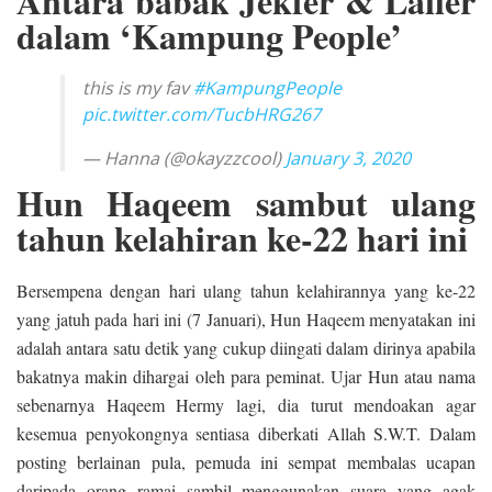
Antara babak Jekfer & Lailer
dalam ‘Kampung People’
this is my fav
#KampungPeople
pic.twitter.com/TucbHRG267
— Hanna (@okayzzcool)
January 3, 2020
Hun Haqeem sambut ulang
tahun kelahiran ke-22 hari ini
Bersempena dengan hari ulang tahun kelahirannya yang ke-22
yang jatuh pada hari ini (7 Januari), Hun Haqeem menyatakan ini
adalah antara satu detik yang cukup diingati dalam dirinya apabila
bakatnya makin dihargai oleh para peminat. Ujar Hun atau nama
sebenarnya Haqeem Hermy lagi, dia turut mendoakan agar
kesemua penyokongnya sentiasa diberkati Allah S.W.T. Dalam
posting berlainan pula, pemuda ini sempat membalas ucapan
daripada orang ramai sambil menggunakan suara yang agak