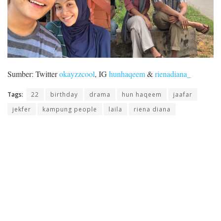
Sumber: Twitter
okayzzcool
, IG
hunhaqeem
&
rienadiana_
Tags:
22
birthday
drama
hun haqeem
jaafar
jekfer
kampung people
laila
riena diana