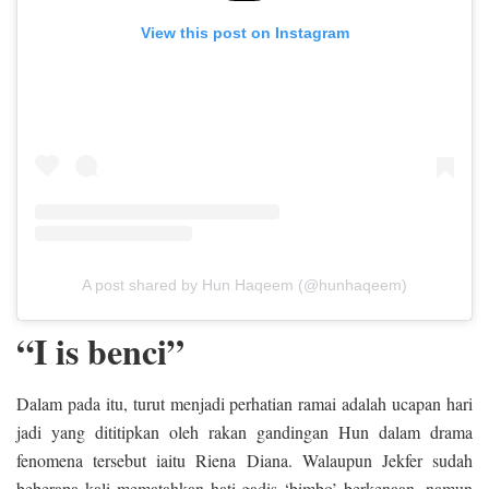
View this post on Instagram
A post shared by Hun Haqeem (@hunhaqeem)
“I is benci”
Dalam pada itu, turut menjadi perhatian ramai adalah ucapan hari
jadi yang dititipkan oleh rakan gandingan Hun dalam drama
fenomena tersebut iaitu Riena Diana. Walaupun Jekfer sudah
beberapa kali mematahkan hati gadis ‘bimbo’ berkenaan, namun