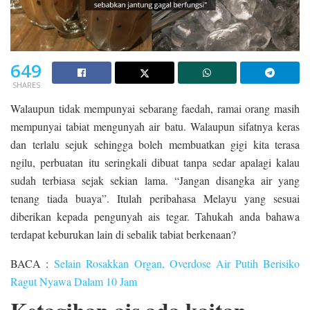
649
SHARES
Walaupun tidak mempunyai sebarang faedah, ramai orang masih
mempunyai tabiat mengunyah air batu. Walaupun sifatnya keras
dan terlalu sejuk sehingga boleh membuatkan gigi kita terasa
ngilu, perbuatan itu seringkali dibuat tanpa sedar apalagi kalau
sudah terbiasa sejak sekian lama. “Jangan disangka air yang
tenang tiada buaya”. Itulah peribahasa Melayu yang sesuai
diberikan kepada pengunyah ais tegar. Tahukah anda bahawa
terdapat keburukan lain di sebalik tabiat berkenaan?
BACA :
Selain Rosakkan Organ, Overdose Air Putih Berisiko
Ragut Nyawa Dalam 10 Jam