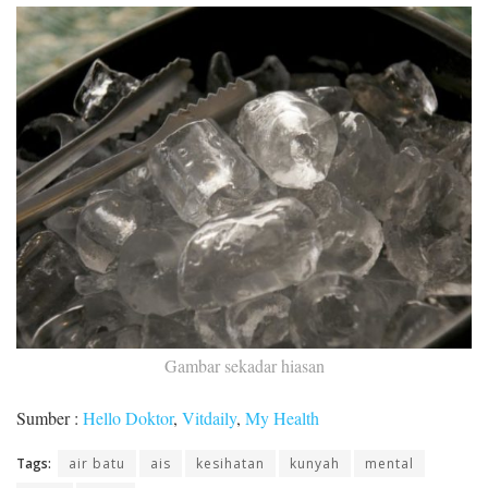
Gambar sekadar hiasan
Sumber :
Hello Doktor
,
Vitdaily
,
My Health
Tags:
air batu
ais
kesihatan
kunyah
mental