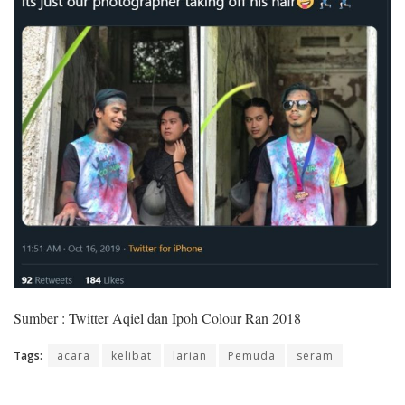
Sumber : Twitter Aqiel dan Ipoh Colour Ran 2018
Tags:
acara
kelibat
larian
Pemuda
seram