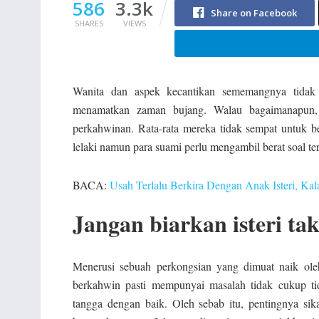
586
3.3k
Share on Facebook
SHARES
VIEWS
Wanita dan aspek kecantikan sememangnya tidak b
menamatkan zaman bujang. Walau bagaimanapun, 
perkahwinan. Rata-rata mereka tidak sempat untuk ber
lelaki namun para suami perlu mengambil berat soal te
BACA:
Usah Terlalu Berkira Dengan Anak Isteri, K
Jangan biarkan isteri ta
Menerusi sebuah perkongsian yang dimuat naik ole
berkahwin pasti mempunyai masalah tidak cukup t
tangga dengan baik. Oleh sebab itu, pentingnya sik