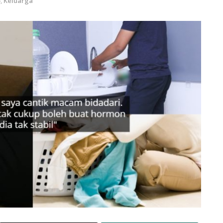
p
,
Keluarga