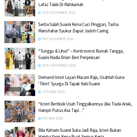
Lafaz Talak Di Mahkamah
15TH DECEMBER 2020
Serba Salah Suami Kena Cuci Pinggan, Tasha
Manshahar Syukur Dapat Jodoh Caring
9TH DECEMBER 2020
“Tunggu & Lihat” – Kontroversi Rumah Tangga,
Suami Nadia Brian Beri Penjelasan
30TH SEPTEMBER 2020
Demand Isteri Layan Macam Raja, Usahlah Guna
‘Tiket’ Syurga Di Tapak Kaki Suami
13TH MAY 2020
“Isteri Berbisik Usah Tinggalkannya Jika Tiada Anak,
Hampir Putus Asa Tapi…”
9TH MAY 2020
Bila Kahwin Suami Suka Jadi Raja, Isteri Bukan
Hamba Yang Kena Buat Semua Kerja