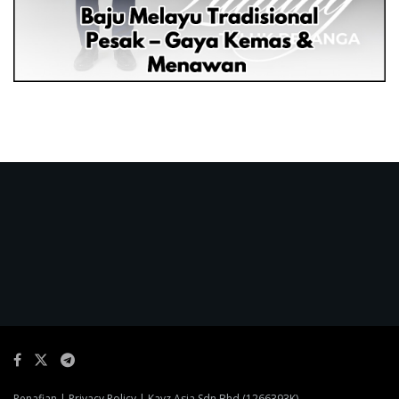
Penafian
|
Privacy Policy
| Kayz Asia Sdn Bhd (1266393K)