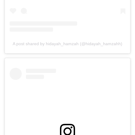
A post shared by hidayah_hamzah (@hidayah_hamzahh)