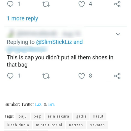
Sumber: Twitter
Liz.
&
Era
Tags:
baju
beg
erin sakura
gadis
kasut
kisah dunia
minta tutorial
netizen
pakaian