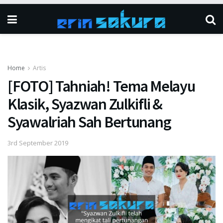
Home
Artis
[FOTO] Tahniah! Tema Melayu
Klasik, Syazwan Zulkifli &
Syawalriah Sah Bertunang
3rd September 2019