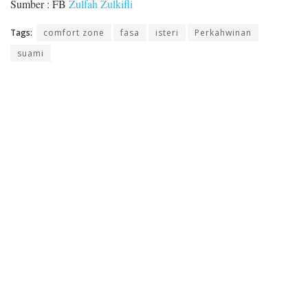
Sumber : FB
Zulfah Zulkifli
Tags:
comfort zone
fasa
isteri
Perkahwinan
suami