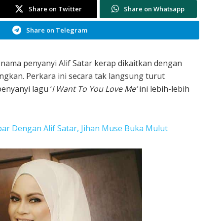
Share on Twitter
Share on Whatsapp
Share on Telegram
nama penyanyi Alif Satar kerap dikaitkan dengan
kan. Perkara ini secara tak langsung turut
enyanyi lagu ‘
I Want To You Love Me’
ini lebih-lebih
r Dengan Alif Satar, Jihan Muse Buka Mulut