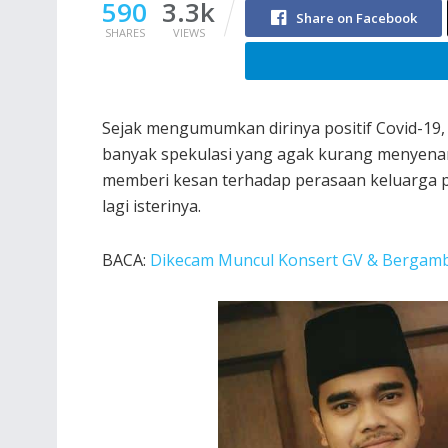
590
3.3k
Share on Facebook
SHARES
VIEWS
Sejak mengumumkan dirinya positif Covid-19, 
banyak spekulasi yang agak kurang menyenang
memberi kesan terhadap perasaan keluarga p
lagi isterinya.
BACA:
Dikecam Muncul Konsert GV & Bergamba