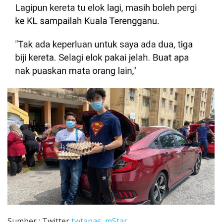
Sumber : Twitter
twtanas
,
mStar